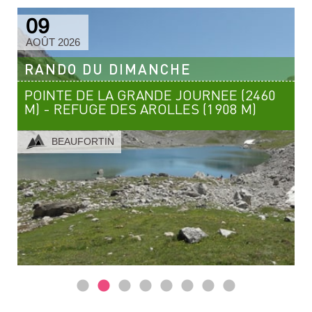
CINÉMA
09
CULTURE
AOÛT 2026
A
MONTAGNE -
RANDO DU DIMANCHE
VERSANT RUPAL
R
23/05/2026 -
POINTE DE LA GRANDE JOURNEE (2460
L
FESTIVAL DES
M) - REFUGE DES AROLLES (1908 M)
V
ARTS ET DU
PARTICIPEZ À LA
RÉCIT
BEAUFORTIN
JOURNÉE
CULTURE &
PATRIMOINE À
L
CHAMONIX LE 13
SEPTEMBRE
2026
A
AGENDA
INFO