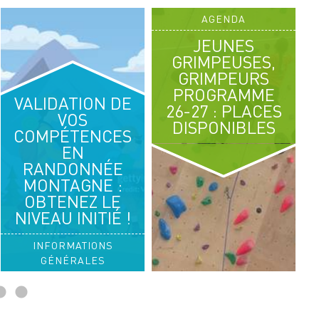
AGENDA
08
JEUNES
AOÛT 2026
GRIMPEUSES,
GRIMPEURS
RANDO PLUS
PROGRAMME
VALIDATION DE
LE BEC CHARVET
26-27 : PLACES
VOS
DISPONIBLES
COMPÉTENCES
CHARTREUSE
EN
RANDONNÉE
MONTAGNE :
OBTENEZ LE
NIVEAU INITIÉ !
INFORMATIONS
GÉNÉRALES