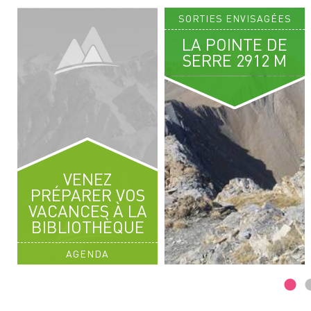
SORTIES ENVISAGÉES
18
LA POINTE DE
AOÛT 2026
SERRE 2912 M
RANDO DÉCOUVERTE
N
GRAND GALIBIER ET POINTE DES
CERCES
CERCES
VENEZ
PRÉPARER VOS
VACANCES À LA
BIBLIOTHÈQUE
AGENDA