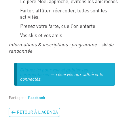
Le père Noël approche, évitons les anicroches
Farter, affûter, réencoller, telles sont les
activités;
Prenez votre farte, que l'on entarte
Vos skis et vos amis
Informations & inscriptions : programme - ski de
randonnée
Cliquez ici pour voir et publier les
commentaires
— réservés aux adhérents
connectés.
Partager :
Facebook
← RETOUR À L'AGENDA