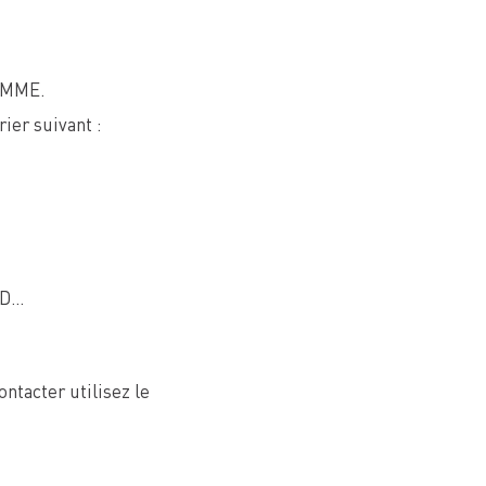
RAMME.
rier suivant :
BD…
ntacter utilisez le