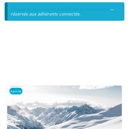
Cliquez ici pour voir et publier les commentaires
—
réservés aux adhérents connectés.
Agenda