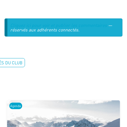
Cliquez ici pour voir et publier les commentaires
—
réservés aux adhérents connectés.
ÉS DU CLUB
Agenda