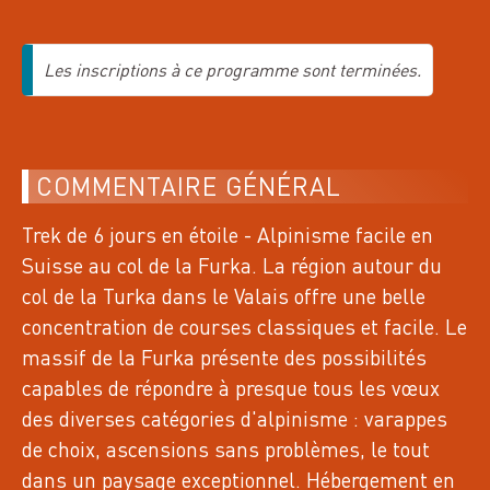
1 INSCRITS
G1: 0 / G2: 1
n°13546
Les inscriptions à ce programme sont terminées.
RANDO DÉCOUVERTE
LE LAC DE CROP
COMMENTAIRE GÉNÉRAL
14
VE
AOÛT 2026
Trek de 6 jours en étoile - Alpinisme facile en
Suisse au col de la Furka. La région autour du
GRANDES ROUSSES,
col de la Turka dans le Valais offre une belle
0 INSCRITS
concentration de courses classiques et facile. Le
n°13286
massif de la Furka présente des possibilités
RANDO PLUS
capables de répondre à presque tous les vœux
LA POINTE SALVADOR
des diverses catégories d'alpinisme : varappes
de choix, ascensions sans problèmes, le tout
dans un paysage exceptionnel. Hébergement en
15