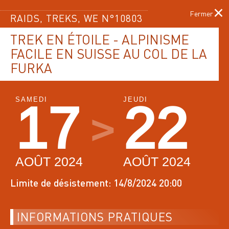
×
RAIDS, TREKS, WE N°10803
TREK EN ÉTOILE - ALPINISME
FACILE EN SUISSE AU COL DE LA
Menu
FURKA
LE PROGRAMME
DES ACTIVITÉS
SAMEDI
JEUDI
17
22
>
ACCUEIL
PAGE ACTUELLE :
PROGRAMME DES ACTIVITÉS
AOÛT 2024
AOÛT 2024
Limite de désistement: 14/8/2024 20:00
FILTRER PAR ACTIVITÉS
INFORMATIONS PRATIQUES