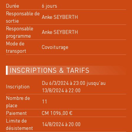
Toutes les activités de cette
Durée
6 jours
semaine
Responsable de
Anke SEYBERTH
sortie
Responsable
10
Anke SEYBERTH
LU
programme
AOÛT 2026
Mode de
Covoiturage
TAILLEFER, 3335 OT
transport
3 GROUPES
31 INSCRITS
G1: 13 / G2: 16 / G3: 2
INSCRIPTIONS & TARIFS
n°13426
HEBDO RANDO
Du 6/3/2024 à 23:00 jusqu'au
Inscription
LE GRAND GALBERT 2561 M & LE PLATEAU
13/8/2024 à 22:00
DES LACS
Nombre de
11
place
12
Paiement
CM 1 096,00 €
ME
AOÛT 2026
Limite de
14/8/2024 à 20:00
BELLEDONNE, 3335 OT
désistement
2 GROUPES