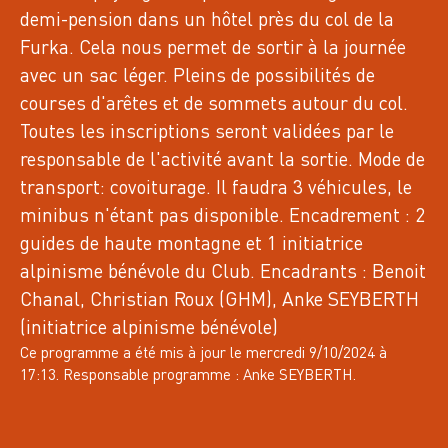
SA
demi-pension dans un hôtel près du col de la
AOÛT 2026
Furka. Cela nous permet de sortir à la journée
CHAMPSAUR, 3437 OT
2 GROUPES
avec un sac léger. Pleins de possibilités de
4 INSCRITS
G1: 0 / G2: 4
courses d'arêtes et de sommets autour du col.
Toutes les inscriptions seront validées par le
n°13375
RANDO DU DIMANCHE
responsable de l'activité avant la sortie. Mode de
COL DE LA VENASQUE (2487 M) - COL DU
transport: covoiturage. Il faudra 3 véhicules, le
VIALLET (2240 M)
minibus n'étant pas disponible. Encadrement : 2
guides de haute montagne et 1 initiatrice
alpinisme bénévole du Club. Encadrants : Benoit
Chanal, Christian Roux (GHM), Anke SEYBERTH
(initiatrice alpinisme bénévole)
INFOS DU SITE
Ce programme a été mis à jour le mercredi 9/10/2024 à
17:13. Responsable programme : Anke SEYBERTH.
COMMENT CONTACTER LE CLUB ?
CLUB ALPIN FRANÇAIS GRENOBLE ISÈRE
32, AVENUE FÉLIX VIALLET