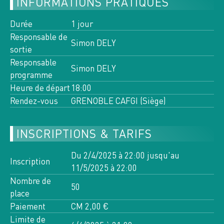
INFORMATIONS PRATIQUES
Toutes les activités de cette
semaine
Durée
1 jour
Responsable de
Simon DELY
sortie
7
VE
Responsable
AOÛT 2026
Simon DELY
programme
CHARTREUSE, 3334 OT 3335
Heure de départ
18:00
OT
Rendez-vous
GRENOBLE CAFGI (Siège)
5 INSCRITS
n°13285
INSCRIPTIONS & TARIFS
RANDO PLUS
LE BEC CHARVET
Du 2/4/2025 à 22:00 jusqu'au
Inscription
11/5/2025 à 22:00
>
Nombre de
8
10
50
SA
LU
place
AOÛT 2026
AOÛT 2026
Paiement
CM 2,00 €
VANOISE,
Limite de