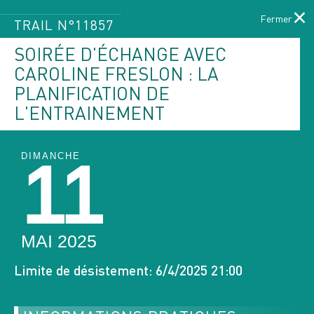
×
TRAIL N°11857
SOIRÉE D'ÉCHANGE AVEC
CAROLINE FRESLON : LA
Menu
PLANIFICATION DE
L'ENTRAINEMENT
LE PROGRAMME
DES ACTIVITÉS
DIMANCHE
11
ACCUEIL
PAGE ACTUELLE :
PROGRAMME DES ACTIVITÉS
MAI 2025
Limite de désistement: 6/4/2025 21:00
FILTRER PAR ACTIVITÉS