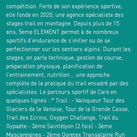
LE GRAND GALBERT 2561 M & LE PLATEAU
compétition. Forte de son expérience sportive,
DES LACS
elle fonde en 2020, une agence spécialiste des
stages trail en montagne. Depuis plus de 15
14
VE
ans, 5eme ELEMENT permet à de nombreux
AOÛT 2026
sportifs d’endurance de s’initier ou de se
GRANDES ROUSSES,
perfectionner sur les sentiers alpins. Durant les
0 INSCRITS
stages, on parle technique, gestion de course,
préparation physique, planification de
n°13286
RANDO PLUS
l’entrainement, nutrition… une approche
LA POINTE SALVADOR
complète de la pratique du trail encadré par des
spécialistes. Le parcours sportif de Caro en
quelques lignes : ° Trail : - Vainqueur Tour des
Glaciers de la Vanoise, Tour de la Grande Casse,
Trail des Ecrins, Oxygen Challenge, Trail du
Gypaète - 3ème Saintélyon (2 fois) - 3ème
INFOS DU SITE
Mascareignes - 2ème Goretex Transalpine Run