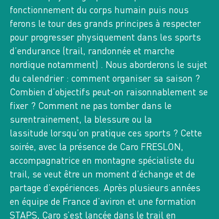
SA
fonctionnement du corps humain puis nous
AOÛT 2026
ferons le tour des grands principes à respecter
BELLEDONNE,
pour progresser physiquement dans les sports
4 INSCRITS
d’endurance (trail, randonnée et marche
nordique notamment) . Nous aborderons le sujet
n°13545
RANDO DU DIMANCHE
du calendrier : comment organiser sa saison ?
LAC DE CROP 1900 M ET COL DE LA MINE
Combien d’objectifs peut-on raisonnablement se
DE FER 2400 M
fixer ? Comment ne pas tomber dans le
surentrainement, la blessure ou la
10
lassitude lorsqu’on pratique ces sports ? Cette
LU
AOÛT 2026
soirée, avec la présence de Caro FRESLON,
TAILLEFER, 3335 OT
accompagnatrice en montagne spécialiste du
3 GROUPES
23 INSCRITS
trail, se veut être un moment d’échange et de
G1: 10 / G2: 12 / G3: 1
partage d’expériences. Après plusieurs années
n°13426
en équipe de France d’aviron et une formation
HEBDO RANDO
STAPS, Caro s’est lancée dans le trail en