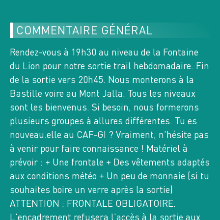
8 INSCRITS
n°12721
COMMENTAIRE GÉNÉRAL
RANDO PLUS
Rendez-vous à 19h30 au niveau de la Fontaine
LE RETOUR DE L'ESCAPADE EN VANOISE...
du Lion pour notre sortie trail hebdomadaire. Fin
de la sortie vers 20h45. Nous monterons à la
8
Bastille voire au Mont Jalla. Tous les niveaux
SA
AOÛT 2026
sont les bienvenus. Si besoin, nous formerons
BEAUFORTIN, 3532 OT
plusieurs groupes à allures différentes. Tu es
2 GROUPES
0 INSCRITS
nouveau.elle au CAF-GI ? Vraiment, n'hésite pas
PROGRAMME ANNULÉ
G1: 0 / G2: 0
à venir pour faire connaissance ! Matériel à
n°13476
prévoir : + Une frontale + Des vêtements adaptés
RANDO DU DIMANCHE
aux conditions météo + Un peu de monnaie (si tu
POINTE DE LA GRANDE JOURNEE (2460 M)
souhaites boire un verre après la sortie)
- REFUGE DES AROLLES (1908 M)
ATTENTION : FRONTALE OBLIGATOIRE.
L'encadrement refusera l'accès à la sortie aux
8