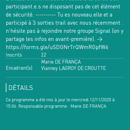
SA
participant.e.s ne disposant pas de cet élément
AOÛT 2026
de sécurité. ---------- Tu es nouveau.elle et a
BELLEDONNE,
participé à 3 sorties trail avec nous récemment :
4 INSCRITS
n'hésite pas à rejoindre notre groupe Signal (on y
partage les infos en avant-première). →
n°13545
RANDO DU DIMANCHE
https://forms.gle/uSDGNrTrQWmRGpfW6
LAC DE CROP 1900 M ET COL DE LA MINE
Inscrits
22
DE FER 2400 M
Marie DE FRANÇA
Encadrant(s)
Vianney LAGROY DE CROUTTE
10
LU
AOÛT 2026
DÉTAILS
TAILLEFER, 3335 OT
3 GROUPES
Ce programme a été mis à jour le mercredi 12/11/2025 à
22 INSCRITS
G1: 10 / G2: 11 / G3: 1
15:06. Responsable programme : Marie DE FRANÇA.
n°13426
HEBDO RANDO