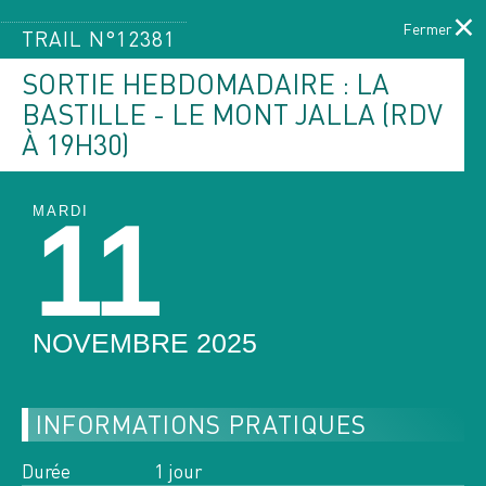
×
TRAIL N°12381
SORTIE HEBDOMADAIRE : LA
BASTILLE - LE MONT JALLA (RDV
Menu
À 19H30)
LE PROGRAMME
DES ACTIVITÉS
MARDI
11
ACCUEIL
PAGE ACTUELLE :
PROGRAMME DES ACTIVITÉS
NOVEMBRE 2025
INFORMATIONS PRATIQUES
FILTRER PAR ACTIVITÉS
Durée
1 jour