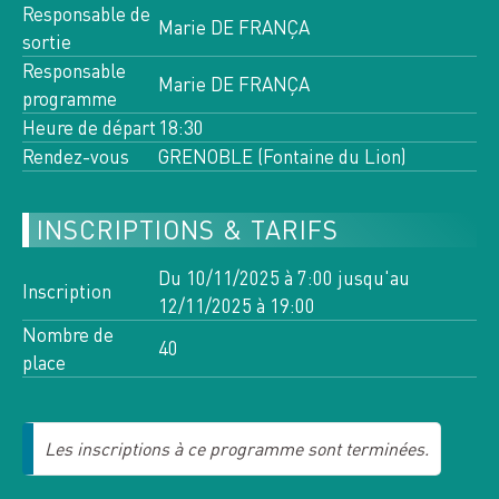
Toutes les activités de cette
Responsable de
Marie DE FRANÇA
semaine
sortie
Responsable
Marie DE FRANÇA
programme
7
Heure de départ
18:30
VE
AOÛT 2026
Rendez-vous
GRENOBLE (Fontaine du Lion)
CHARTREUSE, 3334 OT 3335
OT
INSCRIPTIONS & TARIFS
5 INSCRITS
n°13285
Du 10/11/2025 à 7:00 jusqu'au
Inscription
RANDO PLUS
12/11/2025 à 19:00
LE BEC CHARVET
Nombre de
40
place
>
8
10
SA
LU
AOÛT 2026
AOÛT 2026
Les inscriptions à ce programme sont terminées.
VANOISE,