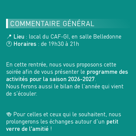
8 INSCRITS
n°12721
COMMENTAIRE GÉNÉRAL
RANDO PLUS
LE RETOUR DE L'ESCAPADE EN VANOISE...
📍
Lieu
: local du CAF-GI, en salle Belledonne
🕐
Horaires
: de 19h30 à 21h
8
SA
AOÛT 2026
En cette rentrée, nous vous proposons cette
soirée afin de vous présenter le
programme des
BEAUFORTIN, 3532 OT
2 GROUPES
activités pour la saison 2026-2027
.
0 INSCRITS
PROGRAMME ANNULÉ
G1: 0 / G2: 0
Nous ferons aussi le bilan de l'année qui vient
de s'écouler.
n°13476
RANDO DU DIMANCHE
POINTE DE LA GRANDE JOURNEE (2460 M)
🍻 Pour celles et ceux qui le souhaitent, nous
- REFUGE DES AROLLES (1908 M)
prolongerons les échanges autour d'un
petit
verre de l'amitié
!
8