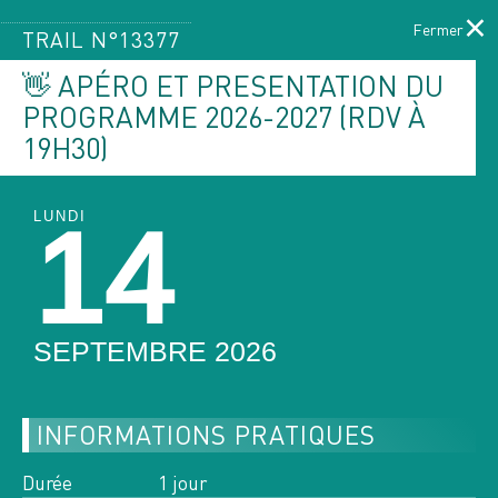
×
TRAIL N°13377
👋 APÉRO ET PRESENTATION DU
PROGRAMME 2026-2027 (RDV À
Menu
19H30)
LE PROGRAMME
DES ACTIVITÉS
LUNDI
14
ACCUEIL
PAGE ACTUELLE :
PROGRAMME DES ACTIVITÉS
SEPTEMBRE 2026
INFORMATIONS PRATIQUES
FILTRER PAR ACTIVITÉS
Durée
1 jour