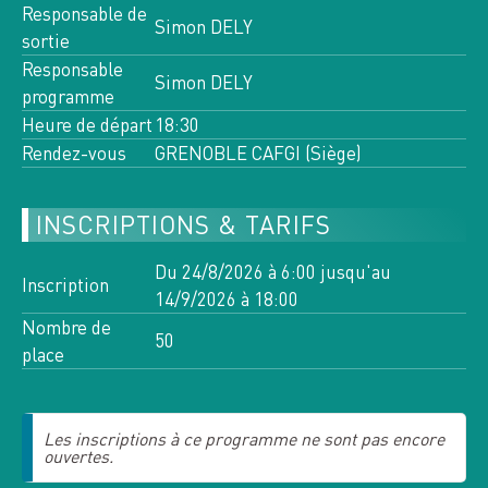
Toutes les activités de cette
Responsable de
Simon DELY
semaine
sortie
Responsable
Simon DELY
programme
7
Heure de départ
18:30
VE
AOÛT 2026
Rendez-vous
GRENOBLE CAFGI (Siège)
CHARTREUSE, 3334 OT 3335
OT
INSCRIPTIONS & TARIFS
5 INSCRITS
n°13285
Du 24/8/2026 à 6:00 jusqu'au
Inscription
RANDO PLUS
14/9/2026 à 18:00
LE BEC CHARVET
Nombre de
50
place
>
8
10
SA
LU
AOÛT 2026
AOÛT 2026
Les inscriptions à ce programme ne sont pas encore
ouvertes.
VANOISE,