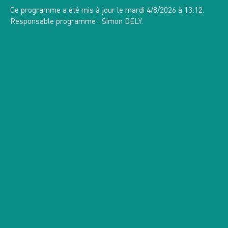
SA
Ce programme a été mis à jour le mardi 4/8/2026 à 13:12.
AOÛT 2026
Responsable programme : Simon DELY.
BELLEDONNE,
4 INSCRITS
n°13545
RANDO DU DIMANCHE
LAC DE CROP 1900 M ET COL DE LA MINE
DE FER 2400 M
10
LU
AOÛT 2026
TAILLEFER, 3335 OT
3 GROUPES
23 INSCRITS
G1: 10 / G2: 12 / G3: 1
n°13426
HEBDO RANDO