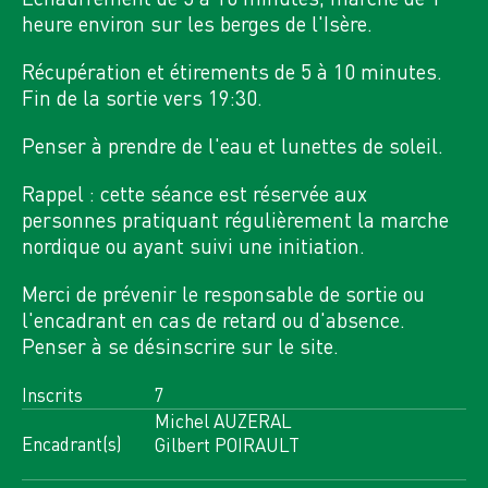
8 INSCRITS
heure environ sur les berges de l'Isère.
n°12721
Récupération et étirements de 5 à 10 minutes.
RANDO PLUS
Fin de la sortie vers 19:30.
LE RETOUR DE L'ESCAPADE EN VANOISE...
Penser à prendre de l'eau et lunettes de soleil.
8
Rappel : cette séance est réservée aux
SA
personnes pratiquant régulièrement la marche
AOÛT 2026
nordique ou ayant suivi une initiation.
BEAUFORTIN, 3532 OT
2 GROUPES
0 INSCRITS
Merci de prévenir le responsable de sortie ou
PROGRAMME ANNULÉ
G1: 0 / G2: 0
l'encadrant en cas de retard ou d'absence.
n°13476
Penser à se désinscrire sur le site.
RANDO DU DIMANCHE
Inscrits
7
POINTE DE LA GRANDE JOURNEE (2460 M)
- REFUGE DES AROLLES (1908 M)
Michel AUZERAL
Encadrant(s)
Gilbert POIRAULT
8