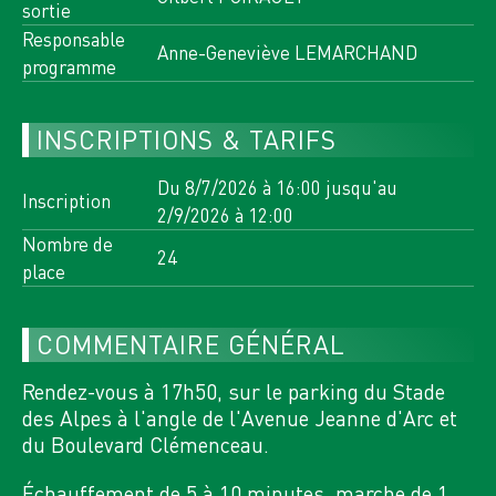
Toutes les activités de cette
sortie
Responsable
semaine
Anne-Geneviève LEMARCHAND
programme
7
VE
INSCRIPTIONS & TARIFS
AOÛT 2026
CHARTREUSE, 3334 OT 3335
Du 8/7/2026 à 16:00 jusqu'au
Inscription
OT
2/9/2026 à 12:00
5 INSCRITS
Nombre de
24
n°13285
place
RANDO PLUS
LE BEC CHARVET
COMMENTAIRE GÉNÉRAL
Rendez-vous à 17h50, sur le parking du Stade
>
8
10
des Alpes à l'angle de l'Avenue Jeanne d'Arc et
SA
LU
AOÛT 2026
AOÛT 2026
du Boulevard Clémenceau.
VANOISE,
Échauffement de 5 à 10 minutes, marche de 1