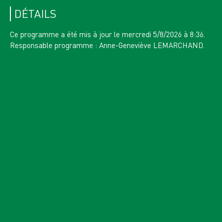
SA
AOÛT 2026
DÉTAILS
BELLEDONNE,
Ce programme a été mis à jour le mercredi 5/8/2026 à 8:36.
4 INSCRITS
Responsable programme : Anne-Geneviève LEMARCHAND.
n°13545
RANDO DU DIMANCHE
LAC DE CROP 1900 M ET COL DE LA MINE
DE FER 2400 M
10
LU
AOÛT 2026
TAILLEFER, 3335 OT
3 GROUPES
20 INSCRITS
G1: 10 / G2: 9 / G3: 1
n°13426
HEBDO RANDO