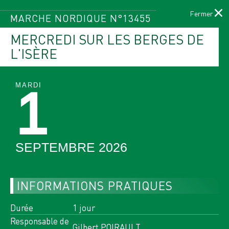
×
MARCHE NORDIQUE N°13455
MERCREDI SUR LES BERGES DE
L'ISÈRE
Menu
LE PROGRAMME
MARDI
1
DES ACTIVITÉS
SEPTEMBRE 2026
ACCUEIL
PAGE ACTUELLE :
PROGRAMME DES ACTIVITÉS
INFORMATIONS PRATIQUES
FILTRER PAR ACTIVITÉS
Durée
1 jour
Responsable de
Gilbert POIRAULT